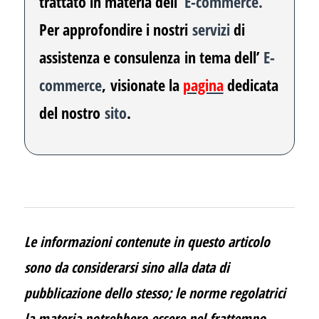
trattato in materia dell’
E-commerce.
Per approfondire i nostri
servizi
di
assistenza e consulenza
in tema dell’
E-
commerce
,
visionate la
pagina
dedicata
del nostro
sito
.
Le informazioni contenute in questo articolo
sono da considerarsi sino alla data di
pubblicazione dello stesso; le norme regolatrici
la materia potrebbero essere nel frattempo