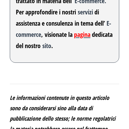
trattato in materia dell’
E-commerce.
Per approfondire i nostri
servizi
di
assistenza e consulenza
in tema dell’
E-
commerce
,
visionate la
pagina
dedicata
del nostro
sito
.
Le informazioni contenute in questo articolo
sono da considerarsi sino alla data di
pubblicazione dello stesso; le norme regolatrici
la materia potrebbero essere nel frattempo