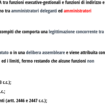
 tra funzioni esecutive-gestionali e funzioni di indirizzo e
rno tra
amministratori deleganti
ed
amministratori
i compiti che comporta una
legittimazione concorrente tra
atuto
o in una
delibera
assembleare
e viene attribuita con
ed i limiti, fermo restando che alcune funzioni
non
 c.c.);
.c.;
i (artt. 2446 e 2447 c.c.);