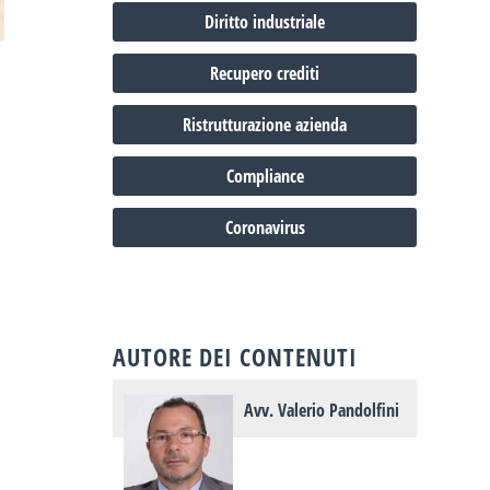
Diritto industriale
Recupero crediti
Ristrutturazione azienda
Compliance
Coronavirus
AUTORE DEI CONTENUTI
Avv. Valerio Pandolfini