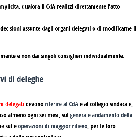
mplicita, qualora il CdA realizzi direttamente l’atto
ecisioni assunte dagli organi delegati o di modificarne il
almente e non dai singoli consiglieri individualmente.
ivi di deleghe
ni delegati
devono
riferire al CdA
e al collegio sindacale,
 caso almeno ogni sei mesi, sul
generale andamento della
é sulle
operazioni di maggior rilievo
, per le loro
età e dalle sue controllate.